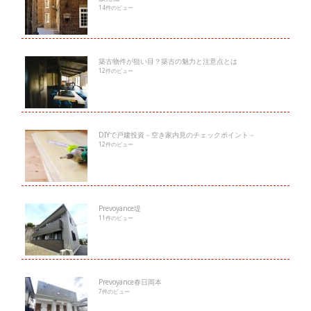
14件のビュー
築古物件が狙い目？築古の魅力と注意点とは
12件のビュー
DIYで戸建投資－空き家内見のチェックポイント－
12件のビュー
Prevoyance堤
11件のビュー
Prevoyance春日岡本
7件のビュー