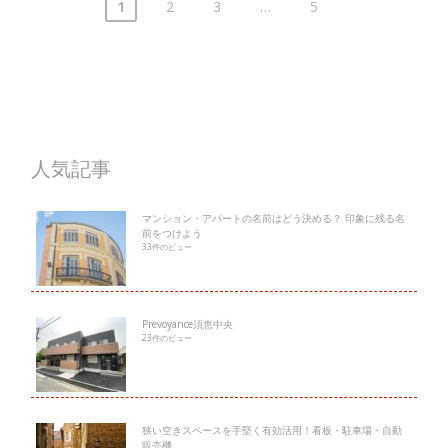
1
2
3
…
5
人気記事
マンション・アパートの名前はどう決める？ 印象に残る名
前をつけよう
33件のビュー
Prevoyance須恵中央
23件のビュー
狭い空きスペースを手堅く有効活用！看板・駐車場・自動
販売機