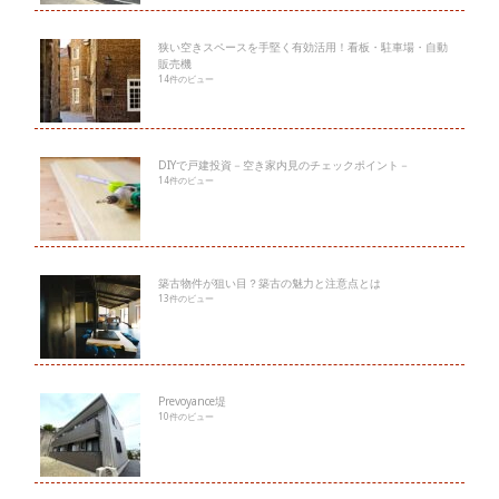
狭い空きスペースを手堅く有効活用！看板・駐車場・自動
販売機
14件のビュー
DIYで戸建投資－空き家内見のチェックポイント－
14件のビュー
築古物件が狙い目？築古の魅力と注意点とは
13件のビュー
Prevoyance堤
10件のビュー