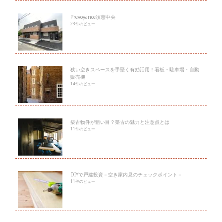
Prevoyance須恵中央
23件のビュー
狭い空きスペースを手堅く有効活用！看板・駐車場・自動
販売機
14件のビュー
築古物件が狙い目？築古の魅力と注意点とは
11件のビュー
DIYで戸建投資－空き家内見のチェックポイント－
11件のビュー