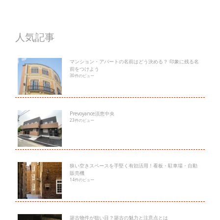
人気記事
マンション・アパートの名前はどう決める？ 印象に残る名
前をつけよう
30件のビュー
Prevoyance須恵中央
23件のビュー
狭い空きスペースを手堅く有効活用！看板・駐車場・自動
販売機
14件のビュー
築古物件が狙い目？築古の魅力と注意点とは