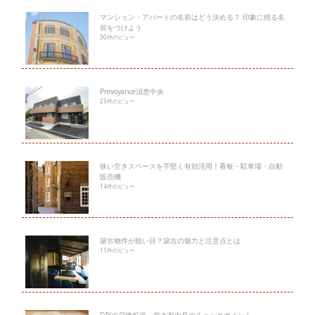
マンション・アパートの名前はどう決める？ 印象に残る名
前をつけよう
30件のビュー
Prevoyance須恵中央
23件のビュー
狭い空きスペースを手堅く有効活用！看板・駐車場・自動
販売機
14件のビュー
築古物件が狙い目？築古の魅力と注意点とは
11件のビュー
DIYで戸建投資－空き家内見のチェックポイント－