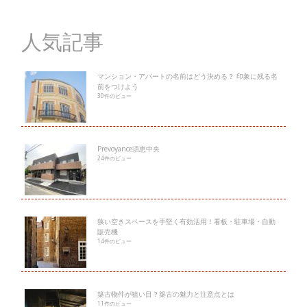
人気記事
マンション・アパートの名前はどう決める？ 印象に残る名
前をつけよう
30件のビュー
Prevoyance須恵中央
24件のビュー
狭い空きスペースを手堅く有効活用！看板・駐車場・自動
販売機
14件のビュー
築古物件が狙い目？築古の魅力と注意点とは
11件のビュー