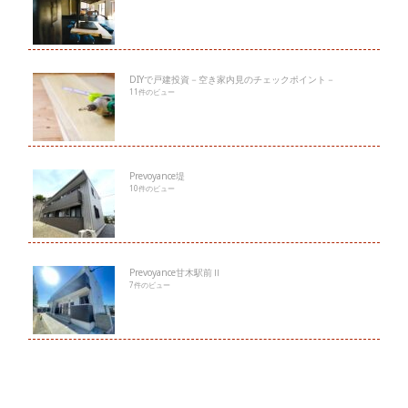
DIYで戸建投資－空き家内見のチェックポイント－
11件のビュー
Prevoyance堤
10件のビュー
Prevoyance甘木駅前Ⅱ
7件のビュー