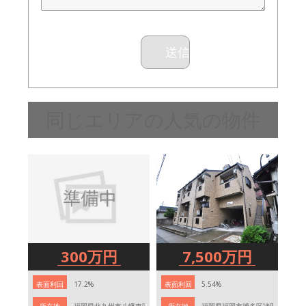
同じエリアの人気の物件
300万円
7,500万円
表面利回
17.2%
表面利回
5.54%
表
り
り
香台1丁目28-12
所在地
福岡県北九州市八幡東区荒手２丁目９−９
所在地
福岡県福岡市博多区諸岡5-14-15
所