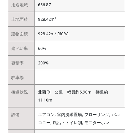
用途地域
636.87
土地面積
928.42m²
建物面積
928.42m² [60%]
建ぺい率
60%
容積率
200%
駐車場
接道状況
北西側 公道 幅員約6.90m 接道約
11.10m
設備
エアコン, 室内洗濯置場, フローリング, バル
コニー, 風呂・トイレ別, モニターホン