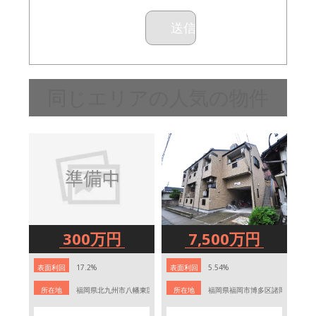
同じエリアの人気の物件
300万円
7,500万円
表面利回
17.2%
表面利回
5.54%
表
り
り
香台1丁目28-12
所在地
福岡県北九州市八幡東区荒手２丁目９−９
所在地
福岡県福岡市博多区諸岡5-14-15
所