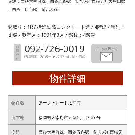
交通：西鉄太宰府線／西鉄五条駅 徒歩7分 西鉄天神大牟田線
／西鉄二日市駅 徒歩25分
間取り：1R / 構造鉄筋コンクリート造 / 4階建 / 種別：
１棟 / 築年月：1991年3月 / 階数：4階建
092-726-0019
お
メールで間合せ
問
合
(営業時間 : 09:00一19:00 定休日 : 日・祝日)
せ
物件詳細
物件名
アークトレード太宰府
所在地
福岡県太宰府市五条1丁目8番6号
交通
西鉄太宰府線／西鉄五条駅 徒歩7分 西鉄天