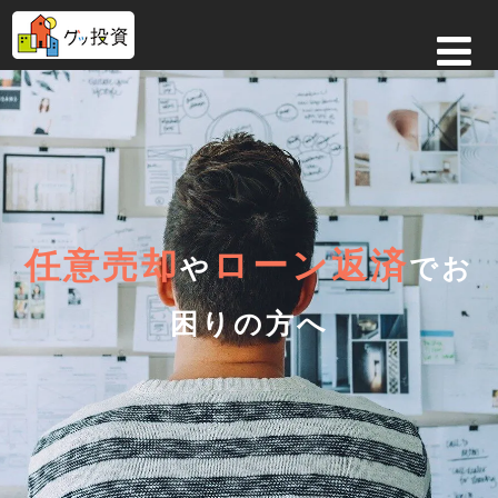
任意売却
ローン返済
や
でお
困りの方へ